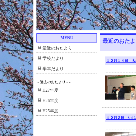
MENU
最近のおたよ
最近のおたより
学校だより
１２月１４日 大
学年だより
～過去のおたより～-
H27年度
H26年度
H25年度
１２月２日 いじ