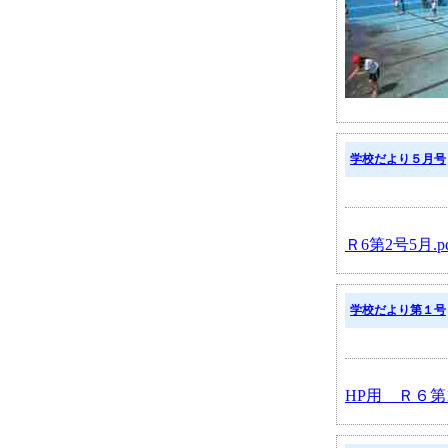
学校だより５月号
Ｒ6第2号5月.pd
学校だより第１号
HP用 Ｒ６第1号