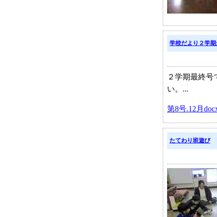
学校だより２学期
２学期最終号
い。...
第8号.12月docx
たてわり班遊び