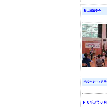
和太鼓演奏会
学校だより６月号
Ｒ６第3号６月.