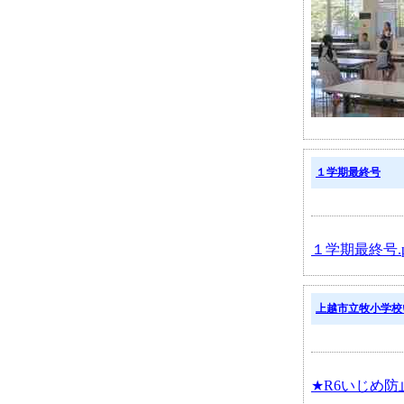
１学期最終号
１学期最終号.p
上越市立牧小学校
★R6いじめ防