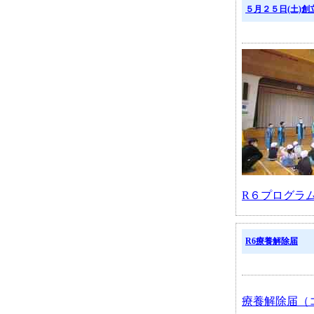
５月２５日(土)創
R６プログラム.
R6療養解除届
療養解除届（コ