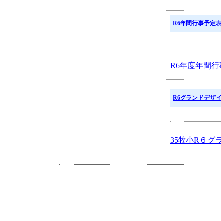
R6年間行事予定
R6年度年間行事予
R6グランドデザ
35牧小R６グラ