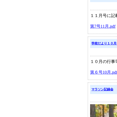
１１月号に記載
第7号11月.pdf
学校だより１０月
１０月の行事等
第６号10月.pd
マラソン記録会